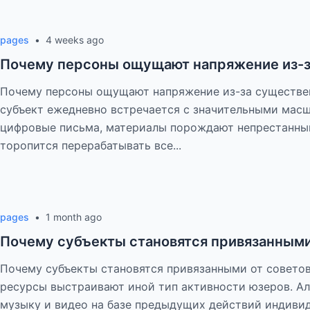
pages
•
4 weeks ago
Почему персоны ощущают напряжение из-з
Почему персоны ощущают напряжение из-за существе
субъект ежедневно встречается с значительными масш
цифровые письма, материалы порождают непрестанный
торопится перерабатывать все...
pages
•
1 month ago
Почему субъекты становятся привязанными
Почему субъекты становятся привязанными от совет
ресурсы выстраивают иной тип активности юзеров. Ал
музыку и видео на базе предыдущих действий индивида