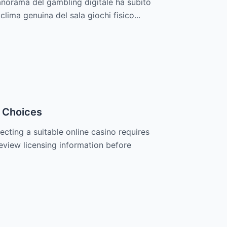
panorama del gambling digitale ha subito
clima genuina del sala giochi fisico...
r Choices
cting a suitable online casino requires
eview licensing information before