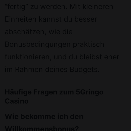
“fertig” zu werden. Mit kleineren
Einheiten kannst du besser
abschätzen, wie die
Bonusbedingungen praktisch
funktionieren, und du bleibst eher
im Rahmen deines Budgets.
Häufige Fragen zum 5Gringo
Casino
Wie bekomme ich den
Willkommensbonus?