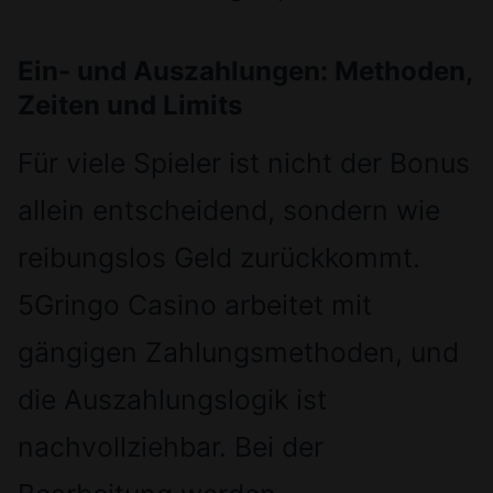
Ein- und Auszahlungen: Methoden,
Zeiten und Limits
Für viele Spieler ist nicht der Bonus
allein entscheidend, sondern wie
reibungslos Geld zurückkommt.
5Gringo Casino arbeitet mit
gängigen Zahlungsmethoden, und
die Auszahlungslogik ist
nachvollziehbar. Bei der