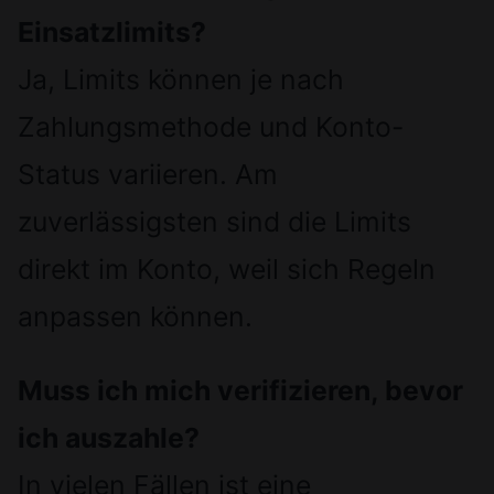
Einsatzlimits?
Ja, Limits können je nach
Zahlungsmethode und Konto-
Status variieren. Am
zuverlässigsten sind die Limits
direkt im Konto, weil sich Regeln
anpassen können.
Muss ich mich verifizieren, bevor
ich auszahle?
In vielen Fällen ist eine