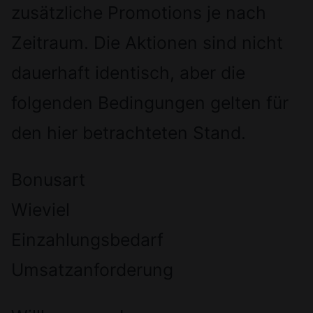
zusätzliche Promotions je nach
Zeitraum. Die Aktionen sind nicht
dauerhaft identisch, aber die
folgenden Bedingungen gelten für
den hier betrachteten Stand.
Bonusart
Wieviel
Einzahlungsbedarf
Umsatzanforderung