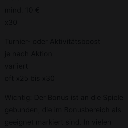
mind. 10 €
x30
Turnier- oder Aktivitätsboost
je nach Aktion
variiert
oft x25 bis x30
Wichtig: Der Bonus ist an die Spiele
gebunden, die im Bonusbereich als
geeignet markiert sind. In vielen