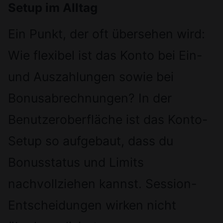
Setup im Alltag
Ein Punkt, der oft übersehen wird:
Wie flexibel ist das Konto bei Ein-
und Auszahlungen sowie bei
Bonusabrechnungen? In der
Benutzeroberfläche ist das Konto-
Setup so aufgebaut, dass du
Bonusstatus und Limits
nachvollziehen kannst. Session-
Entscheidungen wirken nicht