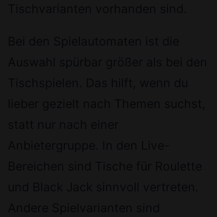
Tischvarianten vorhanden sind.
Bei den Spielautomaten ist die
Auswahl spürbar größer als bei den
Tischspielen. Das hilft, wenn du
lieber gezielt nach Themen suchst,
statt nur nach einer
Anbietergruppe. In den Live-
Bereichen sind Tische für Roulette
und Black Jack sinnvoll vertreten.
Andere Spielvarianten sind