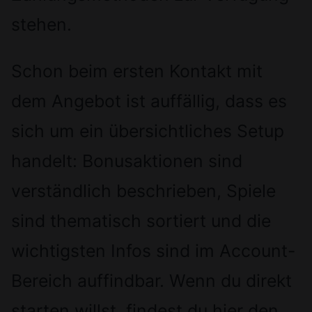
stehen.
Schon beim ersten Kontakt mit
dem Angebot ist auffällig, dass es
sich um ein übersichtliches Setup
handelt: Bonusaktionen sind
verständlich beschrieben, Spiele
sind thematisch sortiert und die
wichtigsten Infos sind im Account-
Bereich auffindbar. Wenn du direkt
starten willst, findest du hier den