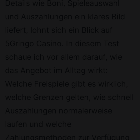
Details wie Boni, Spieleauswahl
und Auszahlungen ein klares Bild
liefert, lohnt sich ein Blick auf
5Gringo Casino. In diesem Test
schaue ich vor allem darauf, wie
das Angebot im Alltag wirkt:
Welche Freispiele gibt es wirklich,
welche Grenzen gelten, wie schnell
Auszahlungen normalerweise
laufen und welche
Zahlungsmethoden zur Verfügung