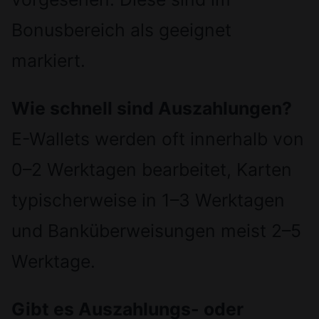
Bonusbereich als geeignet
markiert.
Wie schnell sind Auszahlungen?
E-Wallets werden oft innerhalb von
0–2 Werktagen bearbeitet, Karten
typischerweise in 1–3 Werktagen
und Banküberweisungen meist 2–5
Werktage.
Gibt es Auszahlungs- oder