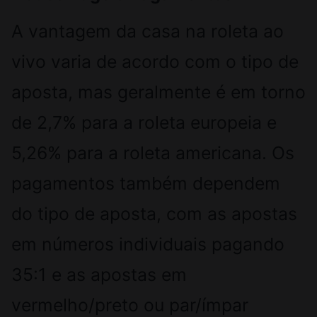
A vantagem da casa na roleta ao
vivo varia de acordo com o tipo de
aposta, mas geralmente é em torno
de 2,7% para a roleta europeia e
5,26% para a roleta americana. Os
pagamentos também dependem
do tipo de aposta, com as apostas
em números individuais pagando
35:1 e as apostas em
vermelho/preto ou par/ímpar