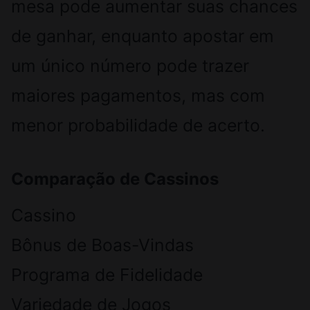
mesa pode aumentar suas chances
de ganhar, enquanto apostar em
um único número pode trazer
maiores pagamentos, mas com
menor probabilidade de acerto.
Comparação de Cassinos
Cassino
Bônus de Boas-Vindas
Programa de Fidelidade
Variedade de Jogos