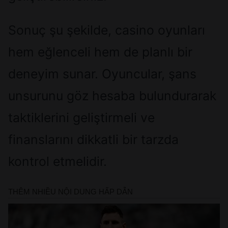
Sonuç şu şekilde, casino oyunları
hem eğlenceli hem de planlı bir
deneyim sunar. Oyuncular, şans
unsurunu göz hesaba bulundurarak
taktiklerini geliştirmeli ve
finanslarını dikkatli bir tarzda
kontrol etmelidir.