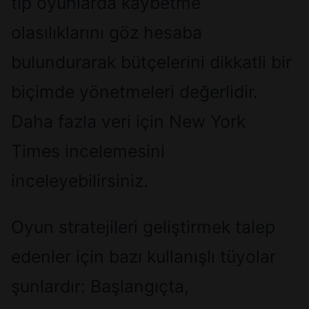
tip oyunlarda kaybetme
olasılıklarını göz hesaba
bulundurarak bütçelerini dikkatli bir
biçimde yönetmeleri değerlidir.
Daha fazla veri için New York
Times incelemesini
inceleyebilirsiniz.
Oyun stratejileri geliştirmek talep
edenler için bazı kullanışlı tüyolar
şunlardır: Başlangıçta,