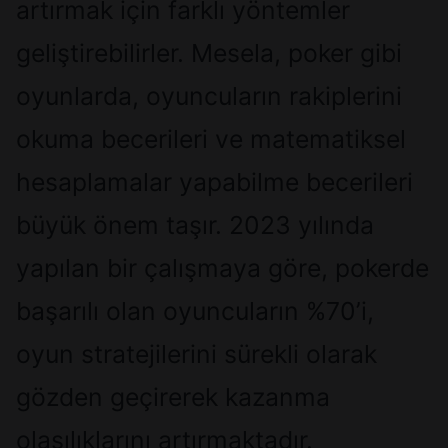
artırmak için farklı yöntemler
geliştirebilirler. Mesela, poker gibi
oyunlarda, oyuncuların rakiplerini
okuma becerileri ve matematiksel
hesaplamalar yapabilme becerileri
büyük önem taşır. 2023 yılında
yapılan bir çalışmaya göre, pokerde
başarılı olan oyuncuların %70’i,
oyun stratejilerini sürekli olarak
gözden geçirerek kazanma
olasılıklarını artırmaktadır.