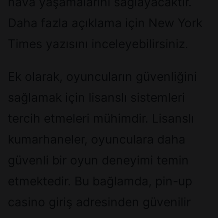
hava yaşamalarını sağlayacaktır.
Daha fazla açıklama için New York
Times yazısını inceleyebilirsiniz.
Ek olarak, oyuncuların güvenliğini
sağlamak için lisanslı sistemleri
tercih etmeleri mühimdir. Lisanslı
kumarhaneler, oyunculara daha
güvenli bir oyun deneyimi temin
etmektedir. Bu bağlamda, pin-up
casino giriş adresinden güvenilir