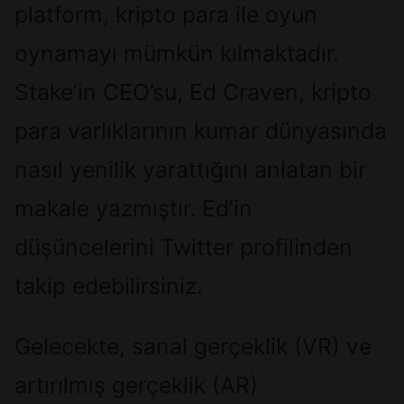
platform, kripto para ile oyun
oynamayı mümkün kılmaktadır.
Stake’in CEO’su, Ed Craven, kripto
para varlıklarının kumar dünyasında
nasıl yenilik yarattığını anlatan bir
makale yazmıştır. Ed’in
düşüncelerini Twitter profilinden
takip edebilirsiniz.
Gelecekte, sanal gerçeklik (VR) ve
artırılmış gerçeklik (AR)