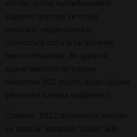
yılında, online kumarhanelerin
sayısının artması ve mobil
oyunların yaygınlaşması,
oyunculara daha artık seçenek
temin etmektedir. Bu gelişme,
kumar sektörünün toplam
miktarının 500 trilyon doları üstüne
çıkmasına katkıda sağlamıştır.
Özellikle, 2022 döneminde kurulan
ve hızla ün kazanan “Stake” adlı