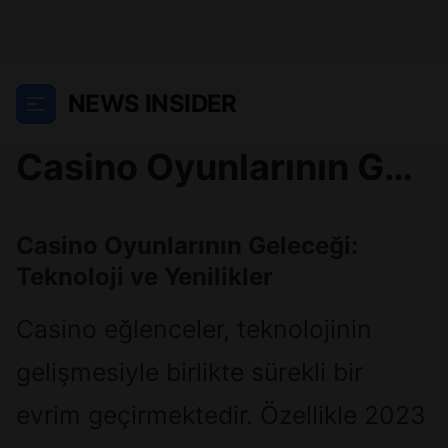
NEWS INSIDER
Casino Oyunlarının Geleceği: Teknoloji ve Yenilikl...
Casino Oyunlarının Geleceği:
Teknoloji ve Yenilikler
Casino eğlenceler, teknolojinin
gelişmesiyle birlikte sürekli bir
evrim geçirmektedir. Özellikle 2023