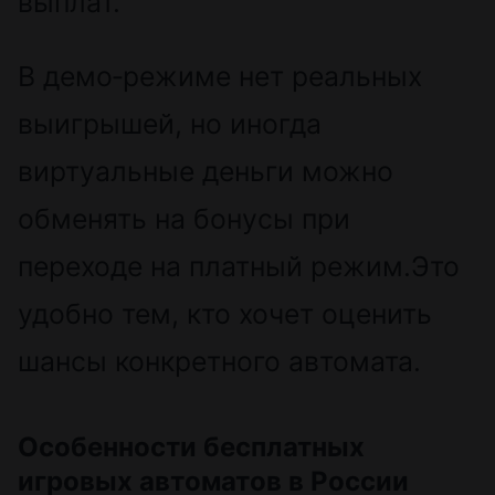
выплат.
В демо‑режиме нет реальных
выигрышей, но иногда
виртуальные деньги можно
обменять на бонусы при
переходе на платный режим.Это
удобно тем, кто хочет оценить
шансы конкретного автомата.
Особенности бесплатных
игровых автоматов в России