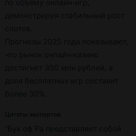
по объёму онлайн‑игр,
демонстрируя стабильный рост
слотов.
Прогнозы 2025 года показывают,
что рынок онлайн‑казино
достигнет 350 млн рублей, а
доля бесплатных игр составит
более 30%.
Цитаты экспертов
“Бук оф Ра представляет собой