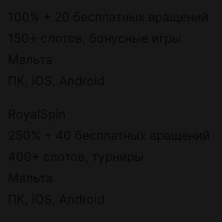
100% + 20 бесплатных вращений
150+ слотов, бонусные игры
Мальта
ПК, iOS, Android
RoyalSpin
250% + 40 бесплатных вращений
400+ слотов, турниры
Мальта
ПК, iOS, Android