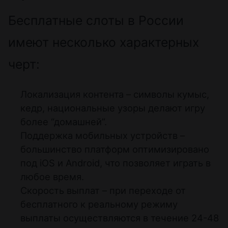
Бесплатные слоты в России
имеют несколько характерных
черт:
Локализация контента – символы кумыс,
кедр, национальные узоры делают игру
более “домашней”.
Поддержка мобильных устройств –
большинство платформ оптимизировано
под iOS и Android, что позволяет играть в
любое время.
Скорость выплат – при переходе от
бесплатного к реальному режиму
выплаты осуществляются в течение 24-48