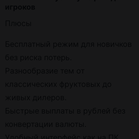
игроков
Плюсы
Бесплатный режим для новичков
без риска потерь.
Разнообразие тем от
классических фруктовых до
живых дилеров.
Быстрые выплаты в рублей без
конвертации валюты.
Удобный интерфейс как на ПК,