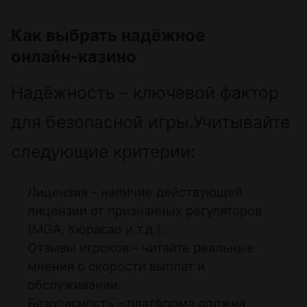
Как выбрать надёжное
онлайн‑казино
Надёжность – ключевой фактор
для безопасной игры.Учитывайте
следующие критерии:
Лицензия – наличие действующей
лицензии от признанных регуляторов
(MGA, Кюрасао и т.д.).
Отзывы игроков – читайте реальные
мнения о скорости выплат и
обслуживании.
Безопасность – платформа должна