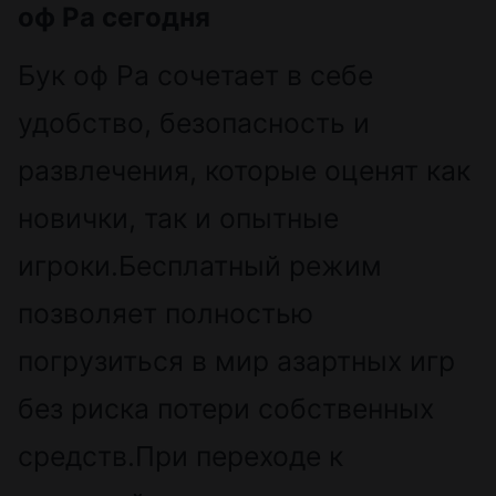
оф Ра сегодня
Бук оф Ра сочетает в себе
удобство, безопасность и
развлечения, которые оценят как
новички, так и опытные
игроки.Бесплатный режим
позволяет полностью
погрузиться в мир азартных игр
без риска потери собственных
средств.При переходе к