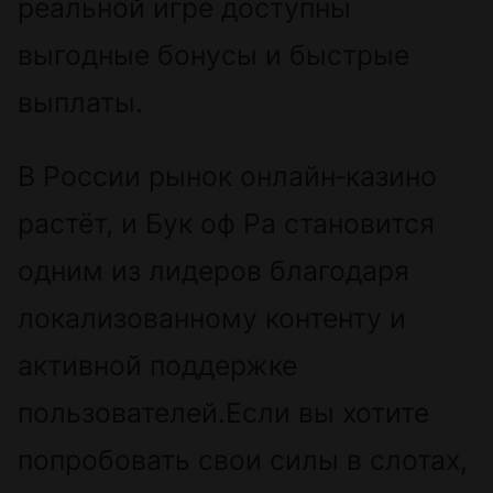
реальной игре доступны
выгодные бонусы и быстрые
выплаты.
В России рынок онлайн‑казино
растёт, и Бук оф Ра становится
одним из лидеров благодаря
локализованному контенту и
активной поддержке
пользователей.Если вы хотите
попробовать свои силы в слотах,