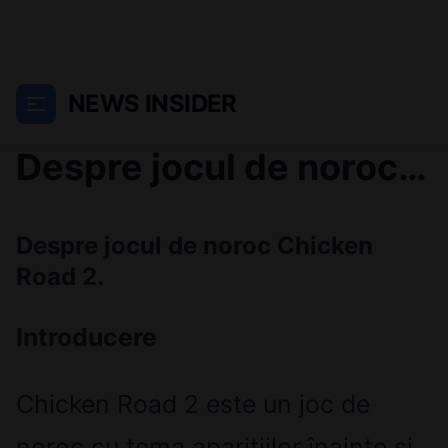
NEWS INSIDER
Despre jocul de noroc Chicken Road 2.
Despre jocul de noroc Chicken
Road 2.
Introducere
Chicken Road 2 este un joc de
noroc cu tema aparițiilor înainte și