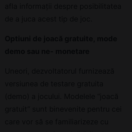
afla informații despre posibilitatea
de a juca acest tip de joc.
Optiuni de joacă gratuite, mode
demo sau ne- monetare
Uneori, dezvoltatorul furnizează
versiunea de testare gratuita
(demo) a jocului. Modelele “joacă
gratuit” sunt binevenite pentru cei
care vor să se familiarizeze cu