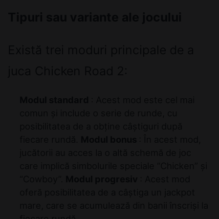
Tipuri sau variante ale jocului
Există trei moduri principale de a
juca Chicken Road 2:
Modul standard
: Acest mod este cel mai
comun și include o serie de runde, cu
posibilitatea de a obține câștiguri după
fiecare rundă.
Modul bonus
: În acest mod,
jucătorii au acces la o altă schemă de joc
care implică simbolurile speciale “Chicken” și
“Cowboy”.
Modul progresiv
: Acest mod
oferă posibilitatea de a câștiga un jackpot
mare, care se acumulează din banii înscriși la
fiecare rundă.