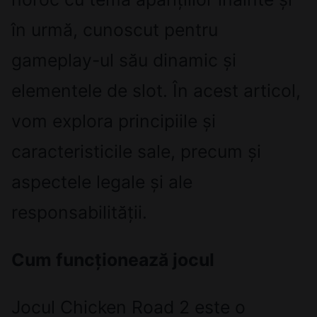
în urmă, cunoscut pentru
gameplay-ul său dinamic și
elementele de slot. În acest articol,
vom explora principiile și
caracteristicile sale, precum și
aspectele legale și ale
responsabilității.
Cum funcționează jocul
Jocul Chicken Road 2 este o