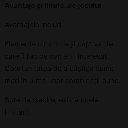
Avantaje și limite ale jocului
Avantajele includ:
Elemente dinamice și captivante
care îi fac pe oamenii interesați.
Oportunitatea de a câștiga sume
mari în urma unor combinații bune.
Spre deosebire, există unele
limitări: