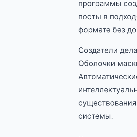
программы соз
посты в подход
формате без до
Создатели дел
Оболочки маск
Автоматически
интеллектуаль
существования
системы.