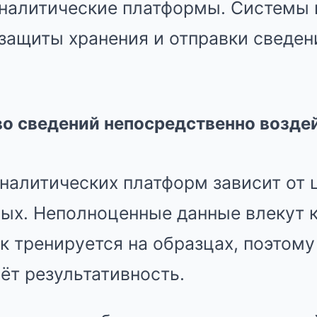
аналитические платформы. Системы
 защиты хранения и отправки сведе
о сведений непосредственно воздей
налитических платформ зависит от 
ных. Неполноценные данные влекут
к тренируется на образцах, поэтому
ёт результативность.