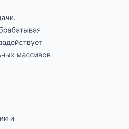
дачи.
обрабатывая
задействует
ьных массивов
ии и