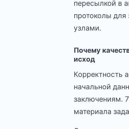
пересылкой в 
протоколы для
узлами.
Почему качеств
исход
Корректность а
начальной дан
заключениям. 7
материала зада