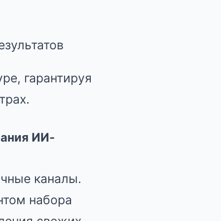
езультатов
ре, гарантируя
трах.
ания ИИ-
ичные каналы.
нтом набора