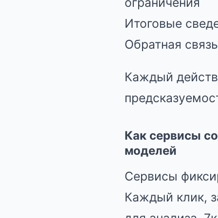
ограничения
Итоговые свед
Обратная связь
Каждый действи
предсказуемос
Как сервисы с
моделей
Сервисы фиксир
Каждый клик, з