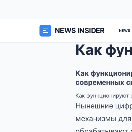
NEWS INSIDER
NEWS
Как функциони
современных с
Как функционируют 
Нынешние цифр
механизмы для
обрабатывают 