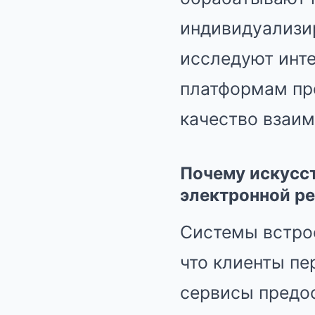
индивидуализи
исследуют инте
платформам пр
качество взаи
Почему искусс
электронной р
Системы встро
что клиенты пе
сервисы предо