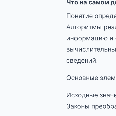
Что на самом д
Понятие опреде
Алгоритмы реа
информацию и ф
вычислительны
сведений.
Основные элем
Исходные знач
Законы преобр