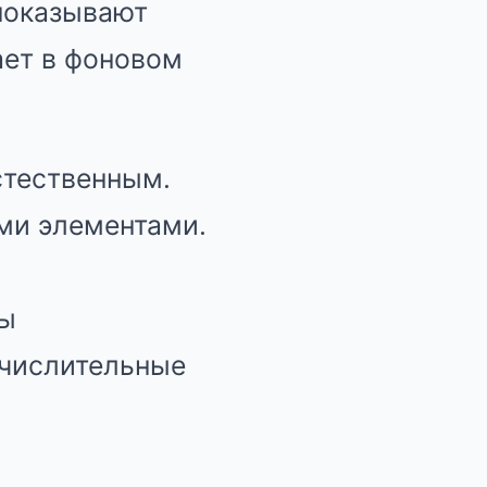
показывают
ает в фоновом
стественным.
ми элементами.
ты
ычислительные